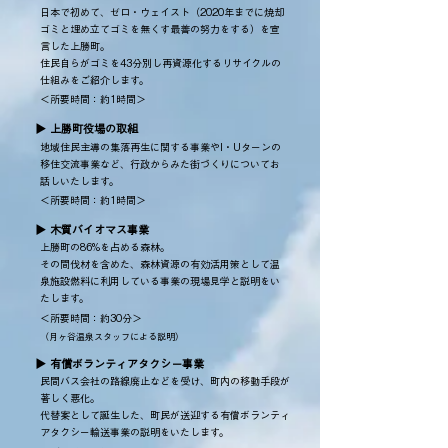
日本で初めて、ゼロ・ウェイスト（2020年までに焼却
ゴミと埋め立てゴミを無くす最善の努力をする）を宣
言した上勝町。
住民自らがゴミを43分別し再資源化するリサイクルの
仕組みをご紹介します。
＜所要時間：約1時間＞
▶ 上勝町役場の取組
地域住民主導の集落再生に関する事業やI・Uターンの
移住交流事業など、行政からみた街づくりについてお
話しいたします。
＜所要時間：約1時間＞
▶ 木質バイオマス事業
上勝町の86%を占める森林。
その間伐材を含めた、森林資源の有効活用策として温
泉施設燃料に利用している事業の現場見学と説明をい
たします。
＜所要時間：約30分＞
（月ヶ谷温泉スタッフによる説明）
▶ 有償ボランティアタクシー事業
民間バス会社の路線廃止などを受け、町内の移動手段が
著しく悪化。
代替案として誕生した、町民が送迎する有償ボランティ
アタクシー輸送事業の説明をいたします。