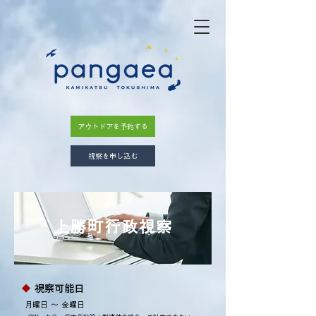
アウトドアを予約する
視察を申し込む
上勝町行政視察
◆
​
視察可能日
月曜日 ～ 金曜日​