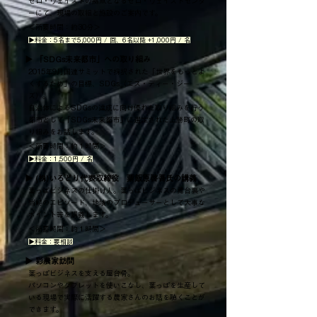
ゼロ・ウェイストの拠点となるゼロ・ウェイストセンタ
ーにて、現場の取組と施設のご案内です。
＜所要時間：約30分＞
▶料金：5名まで5,000円 / 回、6名以降 +1,000円 / 名
▶ 「SDGs未来都市」への取り組み
2015年9月国連サミットで採択された「世界をもっとよ
くするため」の目標、SDGs（エス・ディー・ジー
ズ）。
自治体によるSDGsの達成に向け優れた取り組みを行う
都市として「SDGs未来都市」に選定された上勝町の取
り組みをお話します。
＜所要時間：約１時間＞
▶料金：1,500円 / 名
▶ (株)いろどり代表取締役 粟飯原啓吾氏の講義
葉っぱビジネスの仕掛け人。葉っぱビジネスの舞台裏や
当時のエピソード、地域のプロデューサーとして大事な
ポイント等を講義します。
＜所要時間：約１時間＞
▶料金：要相談
▶ 彩農家訪問
葉っぱビジネスを支える屋台骨。
パソコンやタブレットを使いこなし、葉っぱを生産して
いる現場で実際に活躍する農家さんのお話を聴くことが
できます。