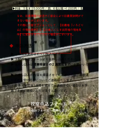
＜所要時間：約１時間＞
▶料金：5名まで5
,000円 / 回、6名以降 +1,000円 / 名
なお、彩農家様の状況やご都合により彩農家訪問がで
きない場合がございます。
その際に代替オプションとして、【彩農場「いろどり
山」の現地見学】と【JA東とくしま出荷場の現地見
学】に変更させていただく場合がございます。
◆
申込方法
▶ 上記視察費用はすべて税込みです。
▶ 下記の申込フォームよりお申し込みください。
▶ お申し込みは
視察希望日の２週間前まで
にお願いいた
します。
▶ お申し込みの内容を確認させていただいた後、弊社よ
り正式な受付可否についてご連絡いたします。
なお、送信後1週間を過ぎても連絡がない場合はお手
数ですがご連絡いただけますと幸いです。
視察申込フォーム
​（Googleフォームへ遷移します。）