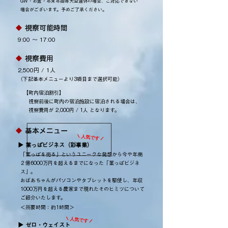
GW・お盆・年末年始等大型連休の場合、ご対応できない
場合がございます。予めご了承ください。
◆
視察可能時間
9:00 ～ 17:00
◆
​
視察費用
2,500円 / 1人
（下記基本メニューより3項目まで選択可能）
【町内宿泊割引】
視察前後に町内の宿泊施設に宿泊される場合は、
視察費用が 2,000円 / 1人 となります。
◆
​
基本メニュー
​\ 人気です /
▶ 葉っぱビジネス（彩事業）
「葉っぱを売る」というユニークな発想から今や年商
２億6000万円を超えるまでになった「葉っぱビジネ
ス」。
おばあちゃんがパソコンやタブレットを駆使し、年収
1000万円を超える農家まで現れたそのヒミツについて
ご紹介いたします。
＜所要時間：約1時間＞
​\ 人気です /
▶ ゼロ・ウェイスト