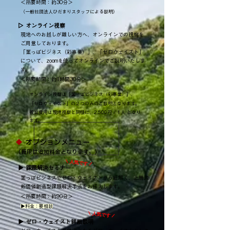
＜所要時間：約30分＞
（一般社団法人ひだまりスタッフによる説明）
▷ オンライン視察
現地へのお越しが難しい方へ、オンラインでの視察を
ご用意しております。
「葉っぱビジネス（彩事業）」、「ゼロウェイスト」
について、zoomを使ってオンラインでご説明いたしま
す。
＜所要時間：約1時間30分＞
オンライン視察は「葉っぱビジネス（彩事業​）」、
「ゼロウェイスト」の２つのみのご説明となります。
視察費用は現地視察と同様に、2,500円 / 1人 となり
ます。
◆ ​
オプションメニュー
​（費用は追加料金となります。）
​\ 人気です /
▶ 課題解決セミナー
葉っぱビジネスやゼロ・ウェイストから紐解く、上勝流
新価値創造型課題解決手法をお伝えします。
＜所要時間：約90分＞
▶料金：要相談
​\ 人気です /
▶ ゼロ・ウェイスト詳細説明